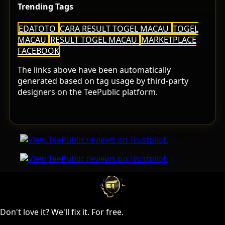
Trending Tags
EDATOTO
CARA RESULT TOGEL MACAU
TOGEL
MACAU
RESULT TOGEL MACAU
MARKETPLACE
FACEBOOK
The links above have been automatically
generated based on tag usage by third-party
designers on the TeePublic platform.
Don't love it? We'll fix it. For free.