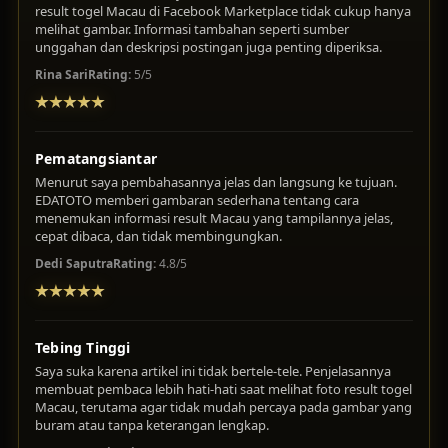
result togel Macau di Facebook Marketplace tidak cukup hanya
melihat gambar. Informasi tambahan seperti sumber
unggahan dan deskripsi postingan juga penting diperiksa.
Rina Sari
Rating:
5/5
Pematangsiantar
Menurut saya pembahasannya jelas dan langsung ke tujuan.
EDATOTO memberi gambaran sederhana tentang cara
menemukan informasi result Macau yang tampilannya jelas,
cepat dibaca, dan tidak membingungkan.
Dedi Saputra
Rating:
4.8/5
Tebing Tinggi
Saya suka karena artikel ini tidak bertele-tele. Penjelasannya
membuat pembaca lebih hati-hati saat melihat foto result togel
Macau, terutama agar tidak mudah percaya pada gambar yang
buram atau tanpa keterangan lengkap.