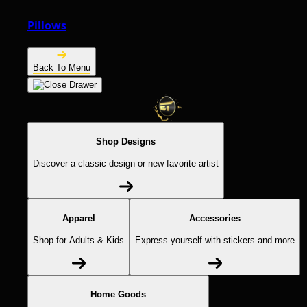
Pillows
Back To Menu
Shop Designs
Discover a classic design or new favorite artist
Apparel
Accessories
Shop for Adults & Kids
Express yourself with stickers and more
Home Goods