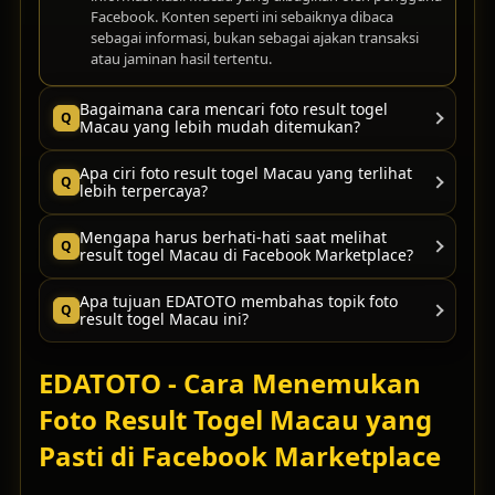
Facebook. Konten seperti ini sebaiknya dibaca
sebagai informasi, bukan sebagai ajakan transaksi
atau jaminan hasil tertentu.
Bagaimana cara mencari foto result togel
Q
Macau yang lebih mudah ditemukan?
Apa ciri foto result togel Macau yang terlihat
Q
lebih terpercaya?
Mengapa harus berhati-hati saat melihat
Q
result togel Macau di Facebook Marketplace?
Apa tujuan EDATOTO membahas topik foto
Q
result togel Macau ini?
EDATOTO - Cara Menemukan
Foto Result Togel Macau yang
Pasti di Facebook Marketplace