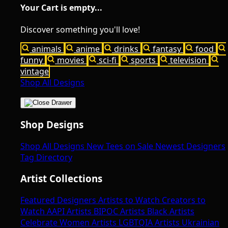
Your Cart is empty...
Discover something you'll love!
animals
anime
drinks
fantasy
food
funny
movies
sci-fi
sports
television
vintage
Shop All Designs
Shop Designs
Shop All Designs
New Tees on Sale
Newest Designers
Tag Directory
Artist Collections
Featured Designers
Artists to Watch
Creators to
Watch
AAPI Artists
BIPOC Artists
Black Artists
Celebrate Women Artists
LGBTQIA Artists
Ukrainian