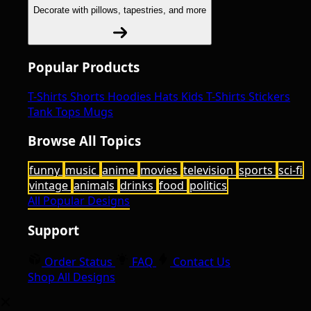
Decorate with pillows, tapestries, and more
Popular Products
T-Shirts
Shorts
Hoodies
Hats
Kids T-Shirts
Stickers
Tank Tops
Mugs
Browse All Topics
funny
music
anime
movies
television
sports
sci-fi
vintage
animals
drinks
food
politics
All Popular Designs
Support
Order Status
FAQ
Contact Us
Shop All Designs