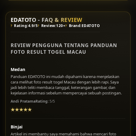
EDATOTO - FAQ & REVIEW
Rating:
4.9
/5
Review:
120+
Brand:
EDATOTO
REVIEW PENGGUNA TENTANG PANDUAN
FOTO RESULT TOGEL MACAU
Medan
Panduan EDATOTO ini mudah dipahami karena menjelaskan
cara melihat foto result togel Macau dengan lebih rapi. Saya
jadi lebih teliti membaca tanggal, keterangan gambar, dan
kejelasan informasi sebelum mempercayai sebuah postingan.
Andi Pratama
Rating:
5/5
Binjai
Artikel ini membantu saya memahami bahwa mencari foto